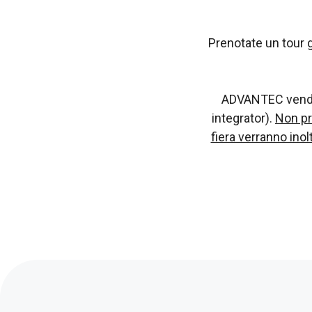
Prenotate un tour gu
ADVANTEC vende e
integrator).
Non pr
fiera verranno inol