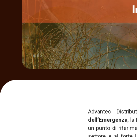
Advantec Distrib
dell’Emergenza
, la
un punto di riferime
settore e al forte l