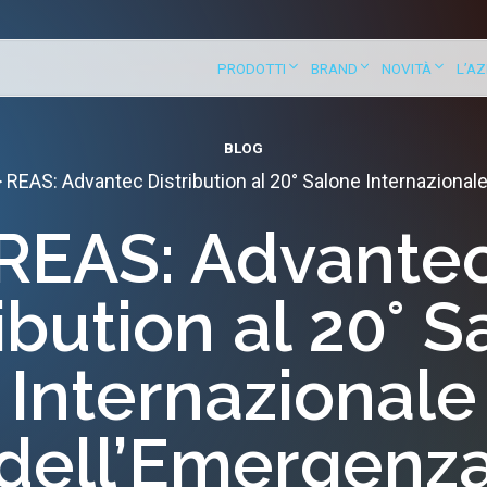
PRODOTTI
BRAND
NOVITÀ
L’A
BLOG
>
REAS: Advantec Distribution al 20° Salone Internazional
REAS: Advante
ibution al 20° 
Internazionale
dell’Emergenz