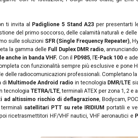
n ti invita al
Padiglione 5 Stand A23
per presentarti 
tione del primo soccorso, delle calamità naturali e delle 
mo sulle soluzioni
SFR (Single Frequency Repeater)
, H
leta la gamma delle
Full Duplex DMR radio
, annunciando
le anche in banda VHF.
Con il
PD985
, l’
E-Pack 100
e ade
pleta con funzionalità sempre più esclusive e pone Hy
 delle radiocomunicazioni professionali. Completano la r
 di
Multimode Android radio
in tecnologia
DMR/LTE
si
n tecnologia
TETRA/LTE
, terminali ATEX per zona 1, 2 e a
i ad altissimo rischio di deflagrazione
, Bodycam, POC 
 terminali
satellitari PTT su rete IRIDIUM
portatili e ve
poi ricetrasmettitori HF/VHF nautici, VHF aeronautici e
P