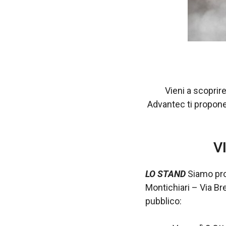
Vieni a scoprir
Advantec ti propone!
V
LO STAND
Siamo pron
Montichiari – Via Br
pubblico: