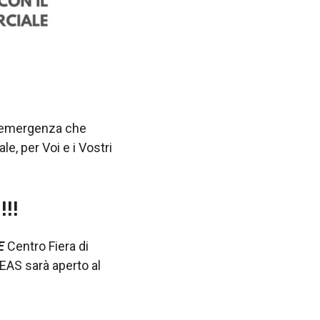
in emergenza che
e, per Voi e i Vostri
!!
E
Centro Fiera di
REAS sarà aperto al