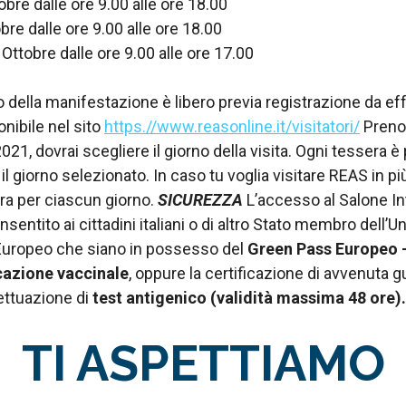
obre dalle ore 9.00 alle ore 18.00
bre dalle ore 9.00 alle ore 18.00
ttobre dalle ore 9.00 alle ore 17.00
 della manifestazione è libero previa registrazione da eff
onibile nel sito
https.//www.reasonline.it/visitatori/
Prenot
21, dovrai scegliere il giorno della visita. Ogni tessera è
 giorno selezionato. In caso tu voglia visitare REAS in più
ra per ciascun giorno.
SICUREZZA
L’accesso al Salone In
entito ai cittadini italiani o di altro Stato membro dell’
uropeo che siano in possesso del
Green Pass Europeo –
icazione vaccinale
, oppure la certificazione di avvenuta g
fettuazione di
test antigenico (validità massima 48 ore).
TI ASPETTIAMO