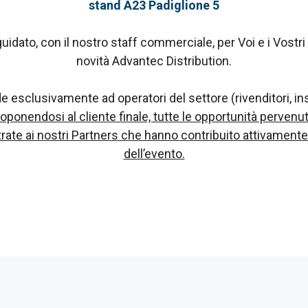
stand A23 Padiglione 5
idato, con il nostro staff commerciale, per Voi e i Vostri 
novità Advantec Distribution.
sclusivamente ad operatori del settore (rivenditori, ins
oponendosi al cliente finale, tutte le opportunità pervenut
trate ai nostri Partners che hanno contribuito attivamente
dell’evento.