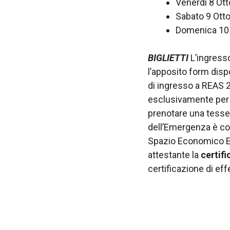
Venerdì 8 Ott
Sabato 9 Otto
Domenica 10 O
BIGLIETTI
L’ingresso
l’apposito form disp
di ingresso a REAS 20
esclusivamente per il
prenotare una tesse
dell’Emergenza è cons
Spazio Economico E
attestante la
certif
certificazione di ef