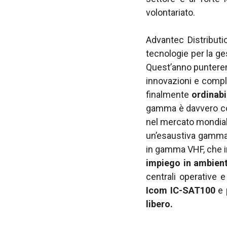
volontariato.
Advantec Distributio
tecnologie per la ges
Quest’anno puntere
innovazioni e comp
finalmente
ordinabi
gamma è davvero com
nel mercato mondiale
un’esaustiva gamma
in gamma VHF, che i
impiego in ambient
centrali operative e
Icom IC-SAT100
e 
libero.