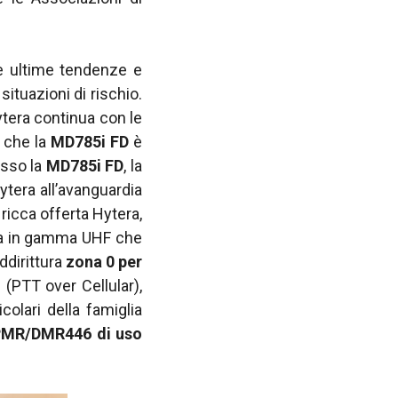
le ultime tendenze e
situazioni di rischio.
ytera continua con le
 che la
MD785i FD
è
sso la
MD785i FD
, la
tera all’avanguardia
icca offerta Hytera,
a in gamma UHF che
ddirittura
zona 0 per
(PTT over Cellular),
icolari della famiglia
MR/DMR446 di uso