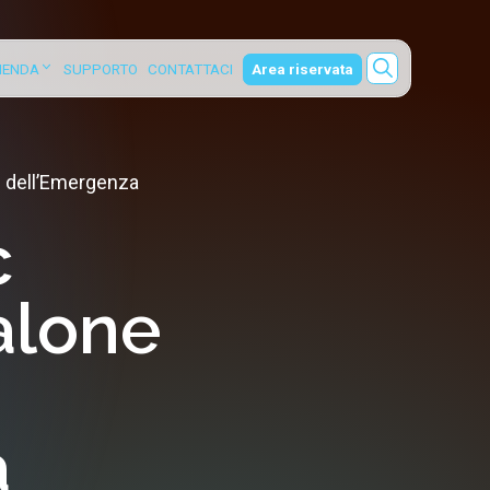
ZIENDA
SUPPORTO
CONTATTACI
Area riservata
e dell’Emergenza
c
Salone
a