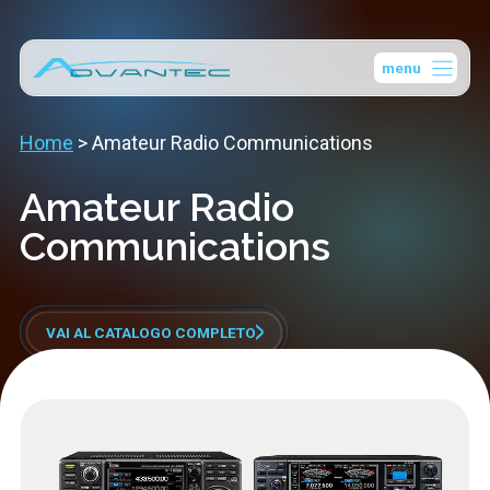
Vai
al
menu
contenuto
Home
>
Amateur Radio Communications
Amateur Radio
Communications
VAI AL CATALOGO COMPLETO