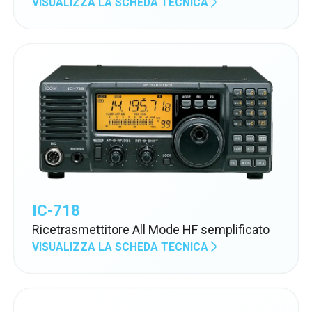
VISUALIZZA LA SCHEDA TECNICA
munito di doppio display touch screen a
colori
IC-718
Ricetrasmettitore All Mode HF semplificato
VISUALIZZA LA SCHEDA TECNICA