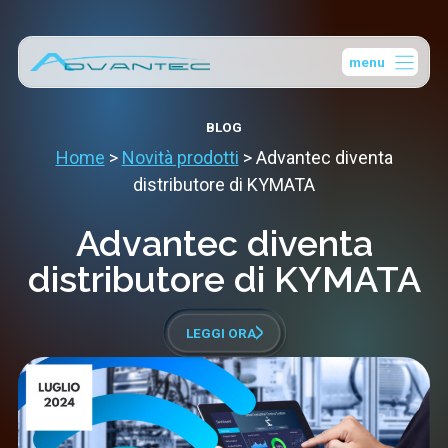
Vai
al
menu
contenuto
BLOG
Home
>
Novità prodotti
>
Advantec diventa
distributore di KYMATA
Advantec diventa
distributore di KYMATA
LEGGI ORA