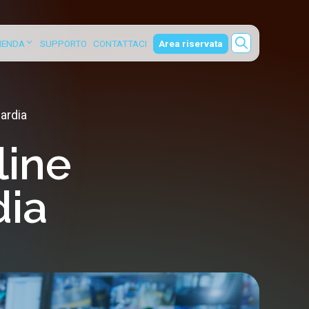
ZIENDA
SUPPORTO
CONTATTACI
Area riservata
ardia
line
ia