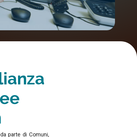
lianza
ree
n
 da parte di Comuni,