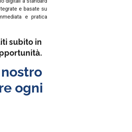
 digitali a standard
tegrate e basate su
mmediata e pratica
ti subito in
pportunità.
l nostro
re ogni