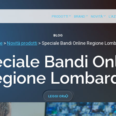
PRODOTTI
BRAND
NOVITÀ
L’A
BLOG
e
>
Novità prodotti
>
Speciale Bandi Online Regione Lomb
ciale Bandi On
egione Lombard
LEGGI ORA