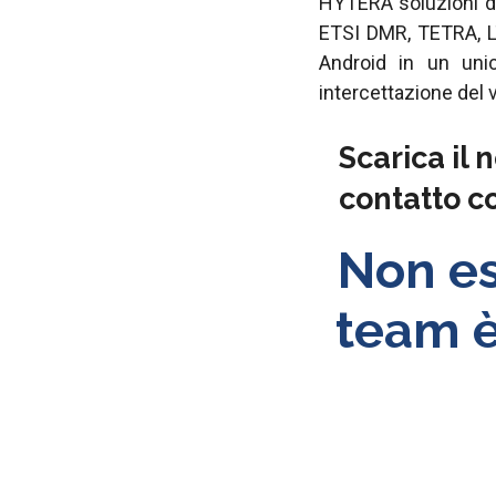
HYTERA soluzioni di
ETSI DMR, TETRA, L
Android in un uni
intercettazione del 
Scarica il 
contatto c
Non esi
team è