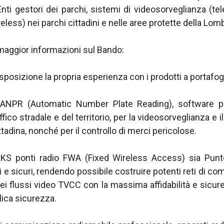
ti gestori dei parchi, sistemi di videosorveglianza (tel
reless) nei parchi cittadini e nelle aree protette della Lom
aggior informazioni sul Bando:
posizione la propria esperienza con i prodotti a portafogl
NPR (Automatic Number Plate Reading), software per
fico stradale e del territorio, per la videosorveglianza e i
tadina, nonché per il controllo di merci pericolose.
ponti radio FWA (Fixed Wireless Access) sia Punt
i e sicuri, rendendo possibile costruire potenti reti di co
 dei flussi video TVCC con la massima affidabilità e sicure
lica sicurezza.