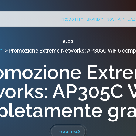
PRODOTTI
BRAND
NOVITÀ
L’A
BLOG
ni
>
Promozione Extreme Networks: AP305C WiFi6 compl
omozione Extr
orks: AP305C 
letamente gra
LEGGI ORA