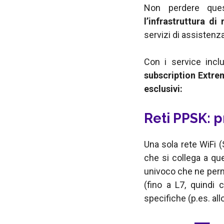
Non perdere que
l’infrastruttura di
servizi di assistenz
Con i service incl
subscription Extrem
esclusivi:
Reti PPSK: 
Una sola rete WiFi 
che si collega a qu
univoco che ne perme
(fino a L7, quindi 
specifiche (p.es. al