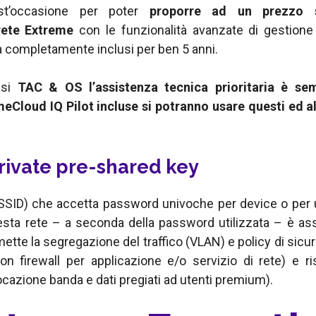
st’occasione per poter
proporre ad un prezzo s
 rete Extreme
con le funzionalità avanzate di gestione c
a completamente inclusi per ben 5 anni.
usi
TAC & OS l’assistenza tecnica prioritaria è se
eCloud IQ Pilot incluse si potranno usare questi ed alt
private pre-shared key
(SSID) che accetta password univoche per device o per 
esta rete – a seconda della password utilizzata – è ass
tte la segregazione del traffico (VLAN) e policy di sicu
con firewall per applicazione e/o servizio di rete) e r
locazione banda e dati pregiati ad utenti premium).