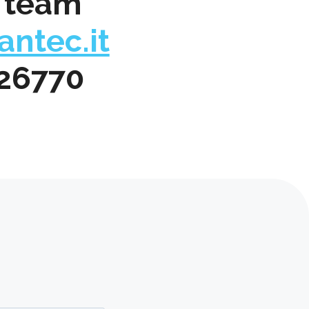
l team
ntec.it
326770