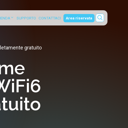
ZIENDA
SUPPORTO
CONTATTACI
Area riservata
etamente gratuito
eme
WiFi6
tuito