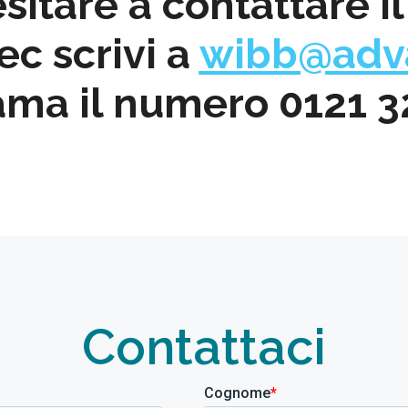
sitare a contattare i
c scrivi a
wibb@adva
ama il numero 0121 
Contattaci