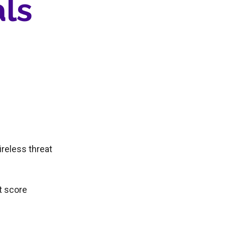
als
ireless threat
at score