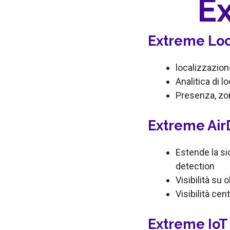
Ex
Extreme Loc
localizzazion
Analitica di l
Presenza, zon
Extreme Ai
Estende la si
detection
Visibilità su
Visibilità cen
Extreme IoT