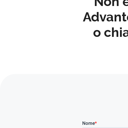
Non e
Advante
o chi