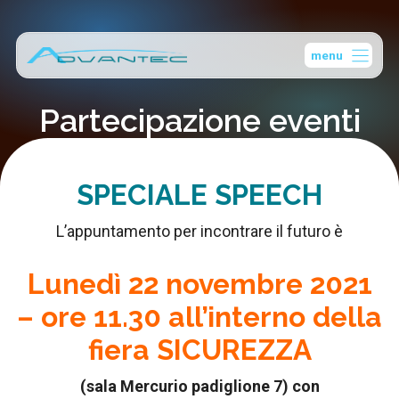
Vai
al
menu
contenuto
Partecipazione eventi
SPECIALE SPEECH
L’appuntamento per incontrare il futuro è
Lunedì 22 novembre 2021
– ore 11.30
all’interno della
fiera SICUREZZA
(sala Mercurio padiglione 7) con