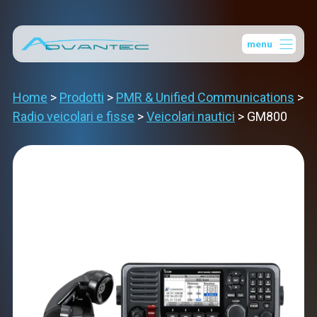
Vai
al
menu
contenuto
Home
>
Prodotti
>
PMR & Unified Communications
>
Radio veicolari e fisse
>
Veicolari nautici
>
GM800