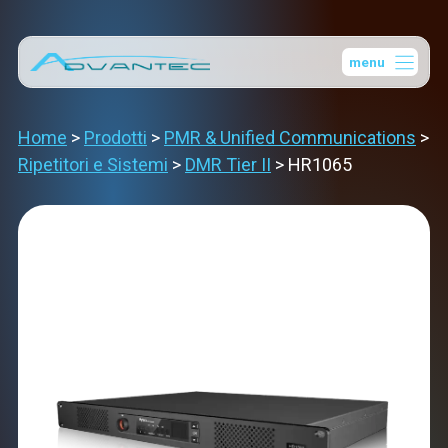
Vai
al
menu
contenuto
Home
>
Prodotti
>
PMR & Unified Communications
>
Ripetitori e Sistemi
>
DMR Tier II
>
HR1065