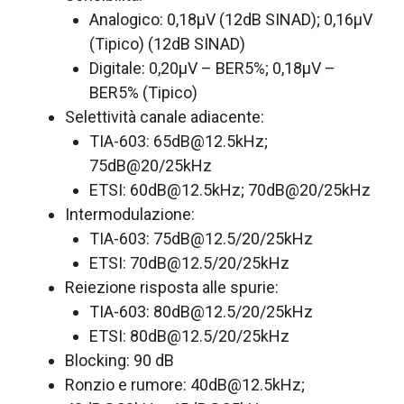
Analogico: 0,18µV (12dB SINAD); 0,16µV
(Tipico) (12dB SINAD)
Digitale: 0,20µV – BER5%; 0,18µV –
BER5% (Tipico)
Selettività canale adiacente:
TIA-603:
65dB@12.5kHz
;
75dB@20/25kHz
ETSI:
60dB@12.5kHz
; 70dB@20/25kHz
Intermodulazione:
TIA-603:
75dB@12.5
/20/25kHz
ETSI:
70dB@12.5
/20/25kHz
Reiezione risposta alle spurie:
TIA-603:
80dB@12.5
/20/25kHz
ETSI:
80dB@12.5
/20/25kHz
Blocking: 90 dB
Ronzio e rumore:
40dB@12.5kHz
;