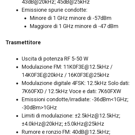
43dB@20kHz; 45dB@25kHz
Emissione spurie condotte:
Minore di 1 GHz minore di -57dBm
Maggiore di 1 GHz minore di -47 dBm
Trasmettitore
Uscita di potenza RF 5-50 W
Modulazione FM:
11K0F3E@12.5kHz
/
14K0F3E@20kHz / 16K0F3E@25kHz
Modulazione digitale 4FSK: 12.5kHz Solo dati:
7K60FXD / 12.5kHz Voce e dati: 7K60FXW
Emissioni condotte/irradiate: -36dBm<1GHz;
-30dBm>1GHz
Limiti di modulazione: ±
2.5kHz@12.5kHz
;
±4.0kHz@20kHz; ±5.0kHz@25kHz
Rumore e ronzio FM:
40dB@12.5kHz
;