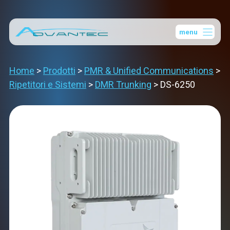
Vai
al
menu
contenuto
Home
>
Prodotti
>
PMR & Unified Communications
>
Ripetitori e Sistemi
>
DMR Trunking
>
DS-6250