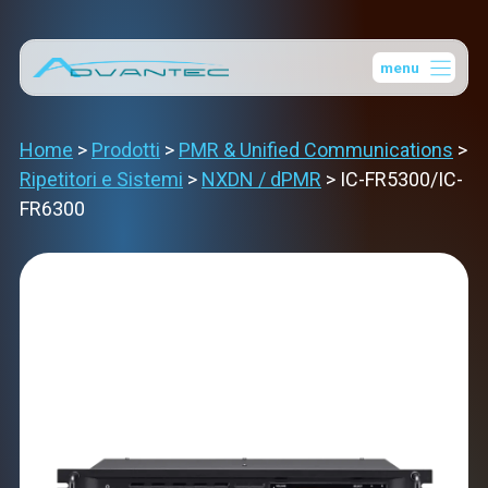
Vai
al
menu
contenuto
Home
>
Prodotti
>
PMR & Unified Communications
>
Ripetitori e Sistemi
>
NXDN / dPMR
>
IC-FR5300/IC-
FR6300