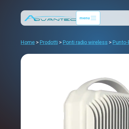
Vai
al
menu
contenuto
Home
>
Prodotti
>
Ponti radio wireless
>
Punto-P