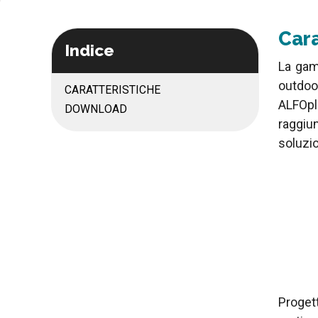
Cara
Indice
La gam
outdoo
CARATTERISTICHE
ALFOpl
DOWNLOAD
raggiu
soluzi
Proget