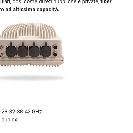
ulari, così come di reti pubbliche e private,
fiber
o ad altissima capacità.
6-28-32-38-42 GHz
L duplex