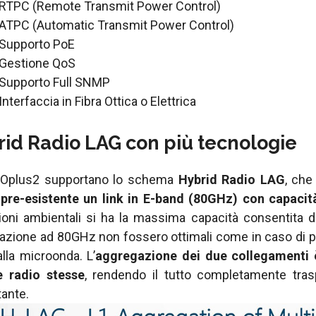
RTPC (Remote Transmit Power Control)
ATPC (Automatic Transmit Power Control)
Supporto PoE
Gestione QoS
Supporto Full SNMP
Interfaccia in Fibra Ottica o Elettrica
id Radio LAG con più tecnologie
FOplus2 supportano lo schema
Hybrid Radio LAG
, che
pre-esistente un link in E-band (80GHz) con capacità
ioni ambientali si ha la massima capacità consentita dai
zione ad 80GHz non fossero ottimali come in caso di preci
lla microonda. L’
aggregazione dei due collegamenti è 
e radio stesse
, rendendo il tutto completamente tras
tante.