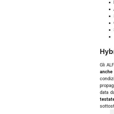
Hybr
Gli AL
anche 
condiz
propaga
data da
testat
sottos