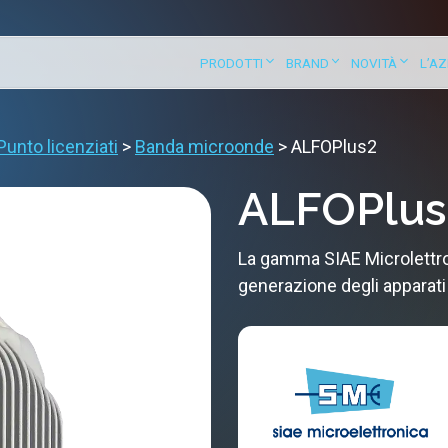
PRODOTTI
BRAND
NOVITÀ
L’A
unto licenziati
>
Banda microonde
>
ALFOPlus2
ALFOPlus
La gamma SIAE Microlettro
generazione degli apparati