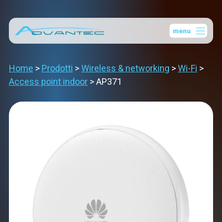
Vai
al
menu
contenuto
Home
>
Prodotti
>
Wireless & networking
>
Wi-Fi
>
Access point indoor
>
AP371