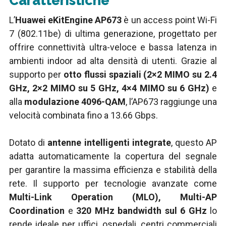
Caratteristiche
L’
Huawei eKitEngine AP673
è un access point Wi-Fi
7 (802.11be) di ultima generazione, progettato per
offrire connettività ultra-veloce e bassa latenza in
ambienti indoor ad alta densità di utenti. Grazie al
supporto per
otto flussi spaziali (2×2 MIMO su 2.4
GHz, 2×2 MIMO su 5 GHz, 4×4 MIMO su 6 GHz)
e
alla
modulazione 4096-QAM
, l’AP673 raggiunge una
velocità combinata fino a 13.66 Gbps.
Dotato di
antenne intelligenti integrate
, questo AP
adatta automaticamente la copertura del segnale
per garantire la massima efficienza e stabilità della
rete. Il supporto per tecnologie avanzate come
Multi-Link Operation (MLO), Multi-AP
Coordination
e
320 MHz bandwidth sul 6 GHz
lo
rende ideale per uffici, ospedali, centri commerciali