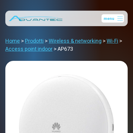
Vai
al
menu
contenuto
Home
>
Prodotti
>
Wireless & networking
>
Wi-Fi
>
Access point indoor
>
AP673