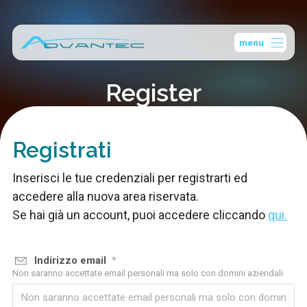
Vai
al
menu
contenuto
Register
Registrati
Inserisci le tue credenziali per registrarti ed
accedere alla nuova area riservata.
Se hai già un account, puoi accedere cliccando
qui.
Indirizzo email
*
Non saranno accettate email personali ma solo con domini aziendali