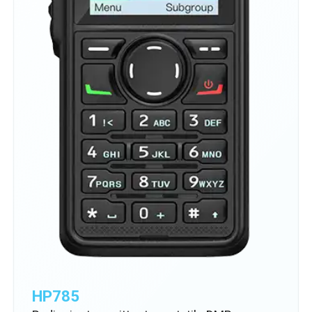
HP785