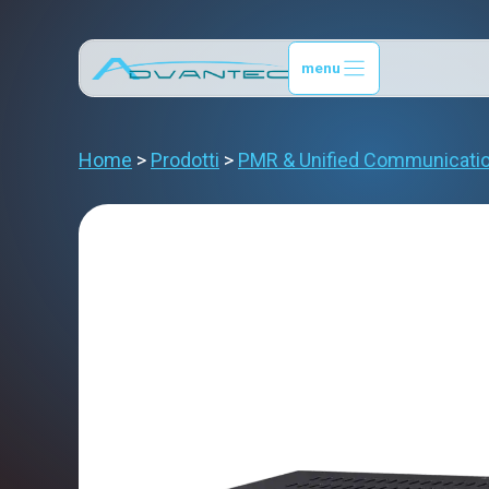
Vai
al
menu
contenuto
Home
>
Prodotti
>
PMR & Unified Communicati