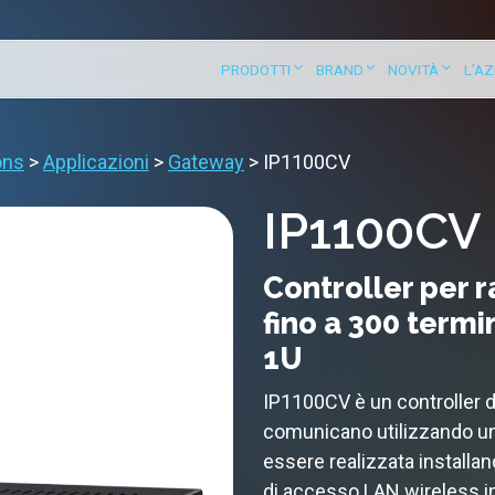
PRODOTTI
BRAND
NOVITÀ
L’A
ons
>
Applicazioni
>
Gateway
>
IP1100CV
IP1100CV
Controller per r
fino a 300 termin
1U
IP1100CV è un controller 
comunicano utilizzando un
essere realizzata installan
di accesso LAN wireless in 