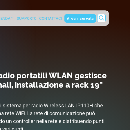
ZIENDA
SUPPORTO
CONTATTACI
Area riservata
adio portatili WLAN gestisce
ali, installazione a rack 19"
di sistema per radio Wireless LAN IP110H che
a rete WiFi. La rete di comunicazione può
do un controller nella rete e distribuendo punti
vari punti.