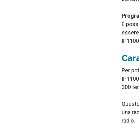
Progr
È poss
essere 
IP1100
Cara
Per pot
IP1100C
300 ter
Questo 
una rad
radio.