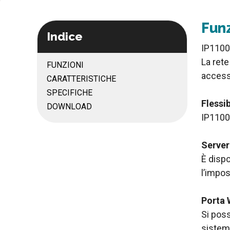
Funz
Indice
IP1100
La rete
FUNZIONI
accesso
CARATTERISTICHE
SPECIFICHE
Flessib
DOWNLOAD
IP1100
Server
È dispo
l’impos
Porta 
Si poss
sistem