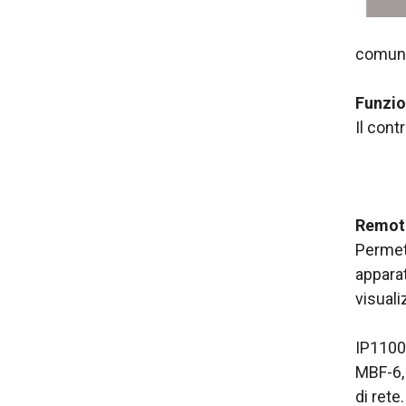
comuni
Funzio
Il cont
Remot
Permet
apparat
visuali
IP1100C
MBF-6, 
di rete.